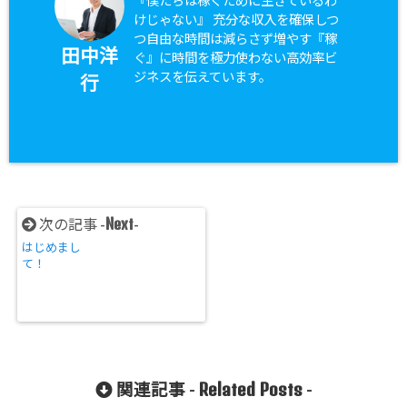
『僕たちは稼ぐために生きているわ
けじゃない』 充分な収入を確保しつ
つ自由な時間は減らさず増やす『稼
田中洋
ぐ』に時間を極力使わない高効率ビ
ジネスを伝えています。
行
Next
次の記事 -
-
はじめまし
て！
Related Posts
関連記事 -
-