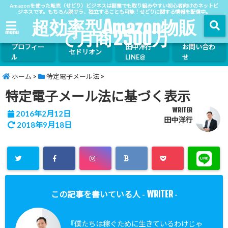
Amazonを使った転売（せどり）ビジネスは副業でも取り組みやすい初心者向けのネットビ
ジネスです。もちろん脱サラ、独立することも可能！せどりに関する情報を配信中。
超効率型Amazon物販
で月商2500万
menu
プロフィー
田中洋行
お問い合わ
セドリオン
ル
LINE@
せ
ホーム
>
特定電子メール法
>
特定電子メール法に基づく表示
WRITER
2016年2月12日
田中洋行
2018年9月18日
WRITER
この記事を書いている人 -
-
『僕たちは稼ぐために生きているわけじゃ