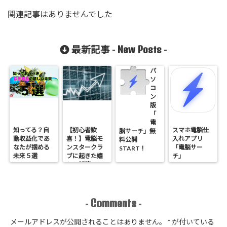
関連記事はありませんでした
New Posts
最新記事 -
-
パ
ソ
コ
ン
版
「
電
知ってる？自
【初心者歓
スマホ電脳仕
脳サーチ」無
動収益化であ
喜！】電脳モ
入れアプリ
料公開
なたが掴める
ンスタークラ
「電脳サー
START！
未来５選
ブに起きた嬉
チ」
しい誤算
Comments
-
-
メールアドレスが公開されることはありません。
*
が付いている