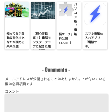
パ
ソ
コ
ン
版
「
電
知ってる？自
【初心者歓
スマホ電脳仕
脳サーチ」無
動収益化であ
喜！】電脳モ
入れアプリ
料公開
なたが掴める
ンスタークラ
「電脳サー
START！
未来５選
ブに起きた嬉
チ」
しい誤算
Comments
-
-
メールアドレスが公開されることはありません。
*
が付いている
欄は必須項目です
コメント