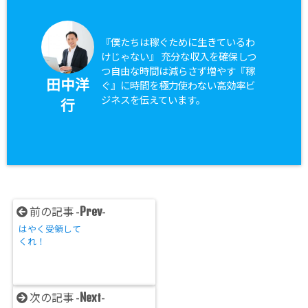
『僕たちは稼ぐために生きているわ
けじゃない』 充分な収入を確保しつ
つ自由な時間は減らさず増やす『稼
田中洋
ぐ』に時間を極力使わない高効率ビ
ジネスを伝えています。
行
Prev
前の記事 -
-
はやく受領して
くれ！
Next
次の記事 -
-