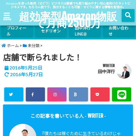
Amazonを使った転売（せどり）ビジネスは副業でも取り組みやすい初心者向けのネットビ
ジネスです。もちろん脱サラ、独立することも可能！せどりに関する情報を配信中。
超効率型Amazon物販
で月商2500万
menu
プロフィー
田中洋行
お問い合わ
セドリオン
ル
LINE@
せ
ホーム
>
未分類
>
店舗で断られました！
WRITER
2016年5月25日
田中洋行
2016年5月27日
WRITER
この記事を書いている人 -
-
『僕たちは稼ぐために生きているわけじゃ