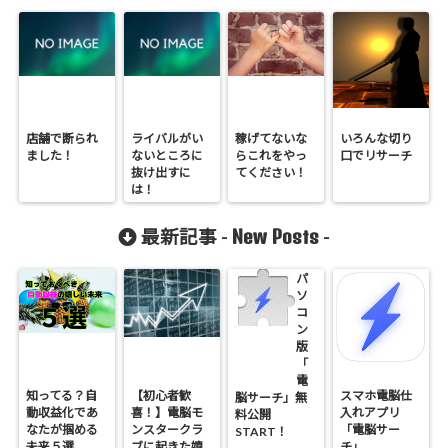
店舗で断られ
ライバルがい
稼げてないな
いろんな切り
ました！
ないところに
らこれをやっ
口でリサーチ
抜け出すに
てください！
は！
New Posts
最新記事 -
-
パ
ソ
コ
ン
版
「
電
知ってる？自
【初心者歓
スマホ電脳仕
脳サーチ」無
動収益化であ
喜！】電脳モ
入れアプリ
料公開
なたが掴める
ンスタークラ
「電脳サー
START！
未来５選
ブに起きた嬉
チ」