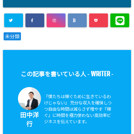
未分類
WRITER
この記事を書いている人 -
-
『僕たちは稼ぐために生きているわ
けじゃない』 充分な収入を確保しつ
つ自由な時間は減らさず増やす『稼
田中洋
ぐ』に時間を極力使わない高効率ビ
ジネスを伝えています。
行