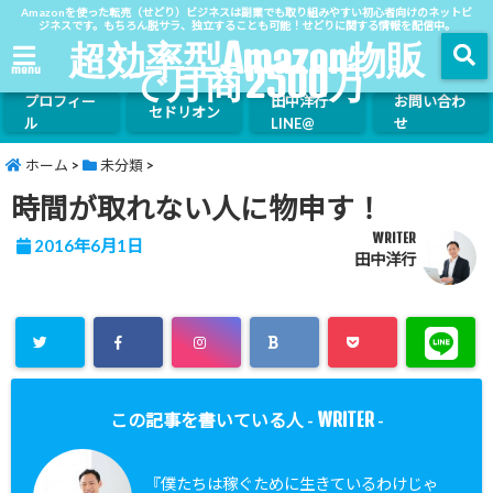
Amazonを使った転売（せどり）ビジネスは副業でも取り組みやすい初心者向けのネットビ
ジネスです。もちろん脱サラ、独立することも可能！せどりに関する情報を配信中。
超効率型Amazon物販
で月商2500万
menu
プロフィー
田中洋行
お問い合わ
セドリオン
ル
LINE@
せ
ホーム
>
未分類
>
時間が取れない人に物申す！
WRITER
2016年6月1日
田中洋行
WRITER
この記事を書いている人 -
-
『僕たちは稼ぐために生きているわけじゃ