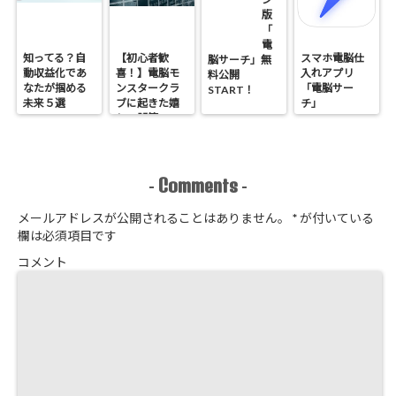
版
「
電
知ってる？自
【初心者歓
スマホ電脳仕
脳サーチ」無
動収益化であ
喜！】電脳モ
入れアプリ
料公開
なたが掴める
ンスタークラ
「電脳サー
START！
未来５選
ブに起きた嬉
チ」
しい誤算
Comments
-
-
メールアドレスが公開されることはありません。
*
が付いている
欄は必須項目です
コメント