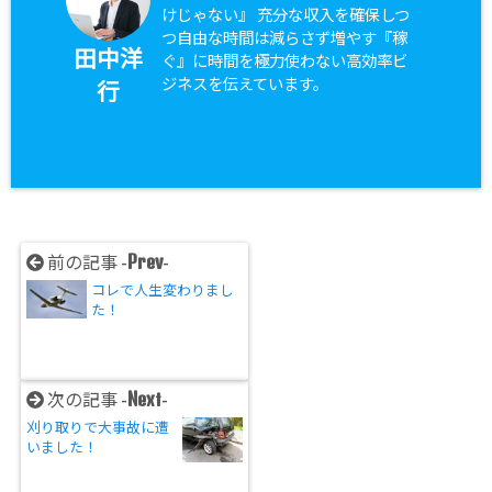
けじゃない』 充分な収入を確保しつ
つ自由な時間は減らさず増やす『稼
田中洋
ぐ』に時間を極力使わない高効率ビ
ジネスを伝えています。
行
Prev
前の記事 -
-
コレで人生変わりまし
た！
Next
次の記事 -
-
刈り取りで大事故に遭
いました！