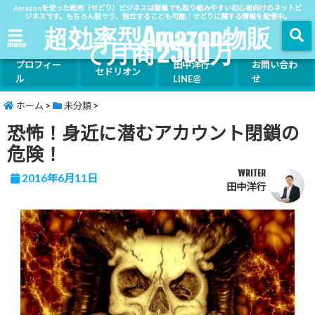
Amazonを使った転売（せどり）ビジネスは副業でも取り組みやすい初心者向けのネットビ
ジネスです。もちろん脱サラ、独立することも可能！せどりに関する情報を配信中。
超効率型Amazon物販
で月商2500万
menu
プロフィー
田中洋行
お問い合わ
セドリオン
ル
LINE@
せ
ホーム
>
未分類
>
恐怖！身近に潜むアカウント閉鎖の
危険！
WRITER
2016年6月11日
田中洋行