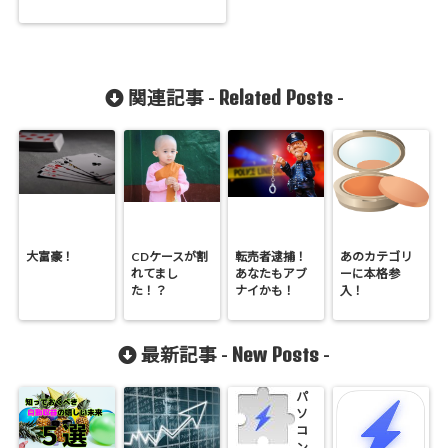
Related Posts
関連記事 -
-
大富豪！
CDケースが割
転売者逮捕！
あのカテゴリ
れてまし
あなたもアブ
ーに本格参
た！？
ナイかも！
入！
New Posts
最新記事 -
-
パ
ソ
コ
ン