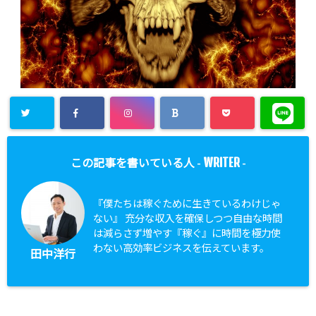
WRITER
この記事を書いている人 -
-
『僕たちは稼ぐために生きているわけじゃ
ない』 充分な収入を確保しつつ自由な時間
は減らさず増やす『稼ぐ』に時間を極力使
わない高効率ビジネスを伝えています。
田中洋行