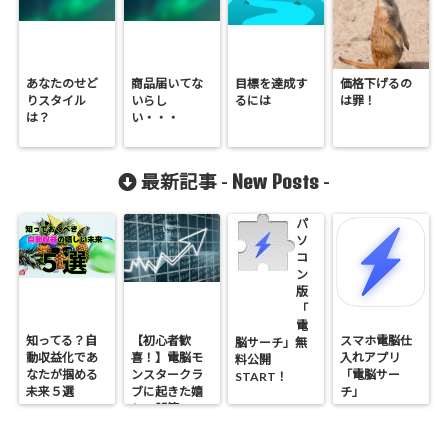
あなたのせど
商品届いてな
目標を達成す
価格下げるの
りスタイル
いらし
るには
は罪！
は？
い・・・
New Posts
最新記事 -
-
パ
ソ
コ
ン
版
「
電
知ってる？自
【初心者歓
スマホ電脳仕
脳サーチ」無
動収益化であ
喜！】電脳モ
入れアプリ
料公開
なたが掴める
ンスタークラ
「電脳サー
START！
未来５選
ブに起きた嬉
チ」
しい誤算