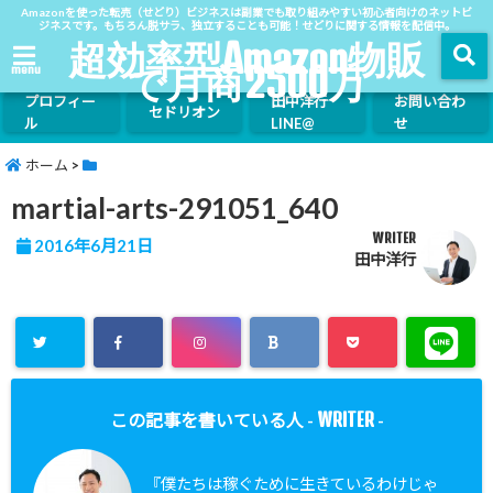
Amazonを使った転売（せどり）ビジネスは副業でも取り組みやすい初心者向けのネットビ
ジネスです。もちろん脱サラ、独立することも可能！せどりに関する情報を配信中。
超効率型Amazon物販
で月商2500万
menu
プロフィー
田中洋行
お問い合わ
セドリオン
ル
LINE@
せ
ホーム
>
martial-arts-291051_640
WRITER
2016年6月21日
田中洋行
WRITER
この記事を書いている人 -
-
『僕たちは稼ぐために生きているわけじゃ