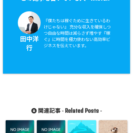
『僕たちは稼ぐために生きているわ
けじゃない』 充分な収入を確保しつ
つ自由な時間は減らさず増やす『稼
田中洋
ぐ』に時間を極力使わない高効率ビ
ジネスを伝えています。
行
Related Posts
関連記事 -
-