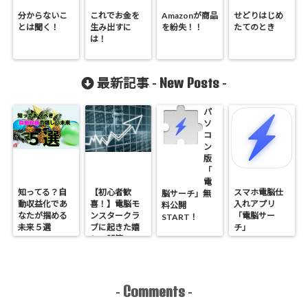
分からないこ
これでお金を
Amazonが商品
せどりはじめ
とは聞く！
生み出すに
を紛失！！
たてのとき
は！
New Posts
最新記事 -
-
パ
ソ
コ
ン
版
「
電
知ってる？自
【初心者歓
スマホ電脳仕
脳サーチ」無
動収益化であ
喜！】電脳モ
入れアプリ
料公開
なたが掴める
ンスタークラ
「電脳サー
START！
未来５選
ブに起きた嬉
チ」
しい誤算
Comments
-
-