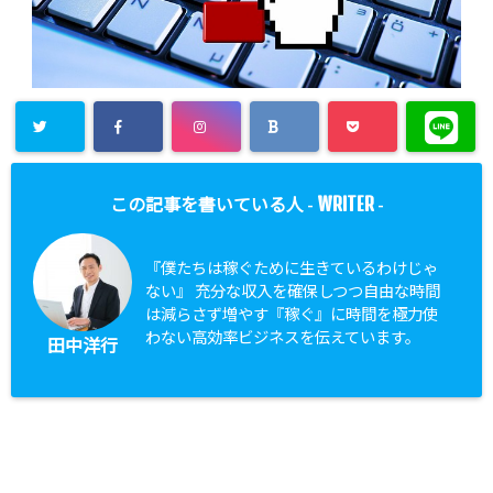
WRITER
この記事を書いている人 -
-
『僕たちは稼ぐために生きているわけじゃ
ない』 充分な収入を確保しつつ自由な時間
は減らさず増やす『稼ぐ』に時間を極力使
わない高効率ビジネスを伝えています。
田中洋行