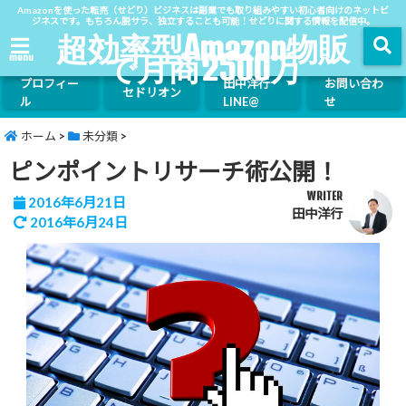
Amazonを使った転売（せどり）ビジネスは副業でも取り組みやすい初心者向けのネットビ
ジネスです。もちろん脱サラ、独立することも可能！せどりに関する情報を配信中。
超効率型Amazon物販
で月商2500万
menu
プロフィー
田中洋行
お問い合わ
セドリオン
ル
LINE@
せ
ホーム
>
未分類
>
ピンポイントリサーチ術公開！
WRITER
2016年6月21日
田中洋行
2016年6月24日