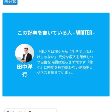
未分類
WRITER
この記事を書いている人 -
-
『僕たちは稼ぐために生きているわ
けじゃない』 充分な収入を確保しつ
つ自由な時間は減らさず増やす『稼
田中洋
ぐ』に時間を極力使わない高効率ビ
ジネスを伝えています。
行