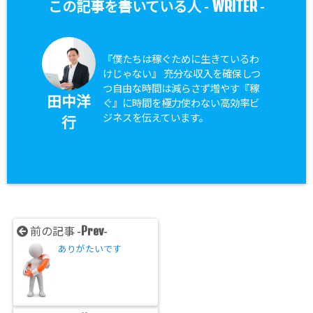
WRITER
この記事を書いている人 -
-
『僕たちは稼ぐために生きているわ
けじゃない』 充分な収入を確保しつ
つ自由な時間は減らさず増やす『稼
田中洋
ぐ』に時間を極力使わない高効率ビ
ジネスを伝えています。
行
Prev
前の記事 -
-
ありがたいです