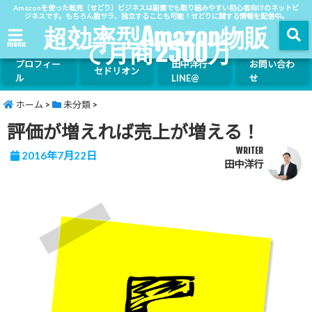
Amazonを使った転売（せどり）ビジネスは副業でも取り組みやすい初心者向けのネットビ
ジネスです。もちろん脱サラ、独立することも可能！せどりに関する情報を配信中。
超効率型Amazon物販
で月商2500万
menu
プロフィー
田中洋行
お問い合わ
セドリオン
ル
LINE@
せ
ホーム
>
未分類
>
評価が増えれば売上が増える！
WRITER
2016年7月22日
田中洋行