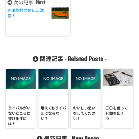
Next
次の記事 -
-
評価依頼の罠にご注
意！
Related Posts
関連記事 -
-
ライバルがい
増えてもライバ
おいしい思い
◯◯を使って
ないところに
ルにならな
をしてくださ
利益を出そ
抜け出すに
い？
い！
う！
は！
New Posts
最新記事 -
-