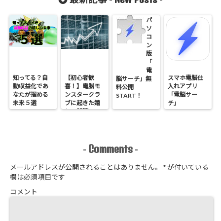
パ
ソ
コ
ン
版
「
電
知ってる？自
【初心者歓
スマホ電脳仕
脳サーチ」無
動収益化であ
喜！】電脳モ
入れアプリ
料公開
なたが掴める
ンスタークラ
「電脳サー
START！
未来５選
ブに起きた嬉
チ」
しい誤算
Comments
-
-
メールアドレスが公開されることはありません。
*
が付いている
欄は必須項目です
コメント