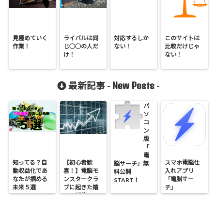
見極めていく
ライバルは同
対応するしか
このサイトは
作業！
じ◯◯の人だ
ない！
比較だけじゃ
け！
ない！
New Posts
最新記事 -
-
パ
ソ
コ
ン
版
「
電
知ってる？自
【初心者歓
スマホ電脳仕
脳サーチ」無
動収益化であ
喜！】電脳モ
入れアプリ
料公開
なたが掴める
ンスタークラ
「電脳サー
START！
未来５選
ブに起きた嬉
チ」
しい誤算