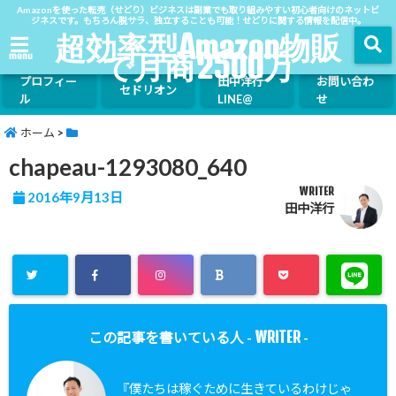
Amazonを使った転売（せどり）ビジネスは副業でも取り組みやすい初心者向けのネットビ
ジネスです。もちろん脱サラ、独立することも可能！せどりに関する情報を配信中。
超効率型Amazon物販
で月商2500万
menu
プロフィー
田中洋行
お問い合わ
セドリオン
ル
LINE@
せ
ホーム
>
chapeau-1293080_640
WRITER
2016年9月13日
田中洋行
WRITER
この記事を書いている人 -
-
『僕たちは稼ぐために生きているわけじゃ