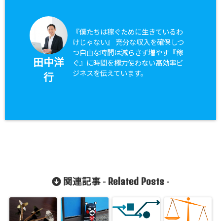
『僕たちは稼ぐために生きているわ
けじゃない』 充分な収入を確保しつ
つ自由な時間は減らさず増やす『稼
田中洋
ぐ』に時間を極力使わない高効率ビ
ジネスを伝えています。
行
Related Posts
関連記事 -
-