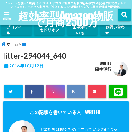
Amazonを使った転売（せどり）ビジネスは副業でも取り組みやすい初心者向けのネットビ
ジネスです。もちろん脱サラ、独立することも可能！せどりに関する情報を配信中。
超効率型Amazon物販
で月商2500万
menu
プロフィー
田中洋行
お問い合わ
セドリオン
ル
LINE@
せ
ホーム
>
litter-294044_640
WRITER
2016年10月12日
田中洋行
WRITER
この記事を書いている人 -
-
『僕たちは稼ぐために生きているわけじゃ