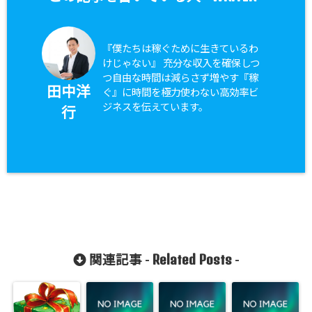
『僕たちは稼ぐために生きているわ
けじゃない』 充分な収入を確保しつ
つ自由な時間は減らさず増やす『稼
田中洋
ぐ』に時間を極力使わない高効率ビ
ジネスを伝えています。
行
Related Posts
関連記事 -
-