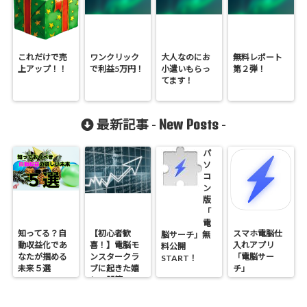
これだけで売
ワンクリック
大人なのにお
無料レポート
上アップ！！
で利益5万円！
小遣いもらっ
第２弾！
てます！
New Posts
最新記事 -
-
パ
ソ
コ
ン
版
「
電
知ってる？自
【初心者歓
スマホ電脳仕
脳サーチ」無
動収益化であ
喜！】電脳モ
入れアプリ
料公開
なたが掴める
ンスタークラ
「電脳サー
START！
未来５選
ブに起きた嬉
チ」
しい誤算