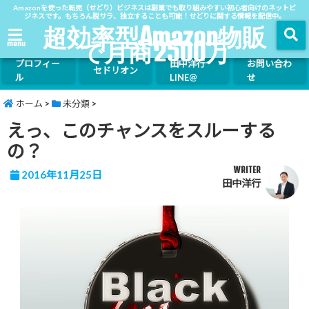
Amazonを使った転売（せどり）ビジネスは副業でも取り組みやすい初心者向けのネットビ
ジネスです。もちろん脱サラ、独立することも可能！せどりに関する情報を配信中。
超効率型Amazon物販
で月商2500万
menu
プロフィー
田中洋行
お問い合わ
セドリオン
ル
LINE@
せ
ホーム
>
未分類
>
えっ、このチャンスをスルーする
の？
WRITER
2016年11月25日
田中洋行