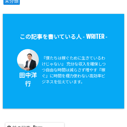
未分類
WRITER
この記事を書いている人 -
-
『僕たちは稼ぐために生きているわ
けじゃない』 充分な収入を確保しつ
つ自由な時間は減らさず増やす『稼
田中洋
ぐ』に時間を極力使わない高効率ビ
ジネスを伝えています。
行