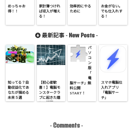
めっちゃお
家計簿つけれ
効率的にやる
お金がない。
得！！
ば収入が増え
ために
でも仕入れす
る！
る！
New Posts
最新記事 -
-
パ
ソ
コ
ン
版
「
電
知ってる？自
【初心者歓
スマホ電脳仕
脳サーチ」無
動収益化であ
喜！】電脳モ
入れアプリ
料公開
なたが掴める
ンスタークラ
「電脳サー
START！
未来５選
ブに起きた嬉
チ」
しい誤算
Comments
-
-