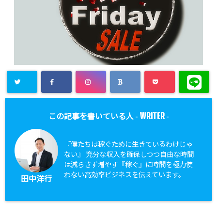
WRITER
この記事を書いている人 -
-
『僕たちは稼ぐために生きているわけじゃ
ない』 充分な収入を確保しつつ自由な時間
は減らさず増やす『稼ぐ』に時間を極力使
わない高効率ビジネスを伝えています。
田中洋行