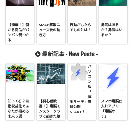
【衝撃！】儲
SMAP解散ニ
行動がもたら
勇気はある
かる商品がバ
ュース後の動
すものとは！
か？勇気はい
ンバン見つか
き方
るか？
る！
New Posts
最新記事 -
-
パ
ソ
コ
ン
版
「
電
知ってる？自
【初心者歓
スマホ電脳仕
脳サーチ」無
動収益化であ
喜！】電脳モ
入れアプリ
料公開
なたが掴める
ンスタークラ
「電脳サー
START！
未来５選
ブに起きた嬉
チ」
しい誤算