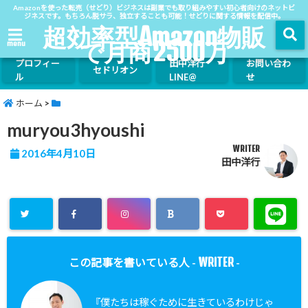
Amazonを使った転売（せどり）ビジネスは副業でも取り組みやすい初心者向けのネットビ
ジネスです。もちろん脱サラ、独立することも可能！せどりに関する情報を配信中。
超効率型Amazon物販
で月商2500万
menu
プロフィー
田中洋行
お問い合わ
セドリオン
ル
LINE@
せ
ホーム
>
muryou3hyoushi
WRITER
2016年4月10日
田中洋行
WRITER
この記事を書いている人 -
-
『僕たちは稼ぐために生きているわけじゃ