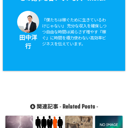
『僕たちは稼ぐために生きているわ
けじゃない』 充分な収入を確保しつ
つ自由な時間は減らさず増やす『稼
田中洋
ぐ』に時間を極力使わない高効率ビ
ジネスを伝えています。
行
Related Posts
関連記事 -
-