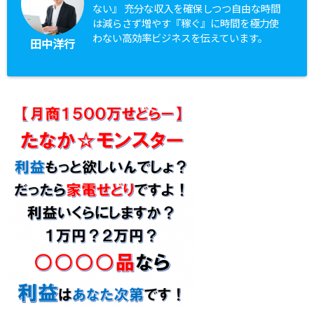
ない』 充分な収入を確保しつつ自由な時間
は減らさず増やす『稼ぐ』に時間を極力使
わない高効率ビジネスを伝えています。
田中洋行